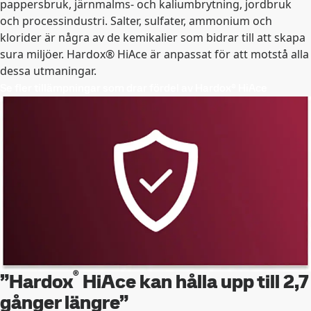
pappersbruk, järnmalms- och kaliumbrytning, jordbruk
och processindustri. Salter, sulfater, ammonium och
klorider är några av de kemikalier som bidrar till att skapa
sura miljöer. Hardox® HiAce är anpassat för att motstå alla
dessa utmaningar.
Se fler tillämpningar som drar fördel av Hardox® HiAce
®
”Hardox
HiAce kan hålla upp till 2,7
gånger längre”