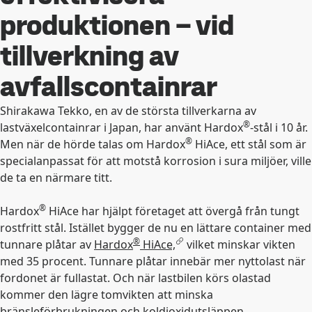
produktionen – vid
tillverkning av
avfallscontainrar
Shirakawa Tekko, en av de största tillverkarna av
®
lastväxelcontainrar i Japan, har använt Hardox
-stål i 10 år.
®
Men när de hörde talas om Hardox
HiAce, ett stål som är
specialanpassat för att motstå korrosion i sura miljöer, ville
de ta en närmare titt.
®
Hardox
HiAce har hjälpt företaget att övergå från tungt
rostfritt stål. Istället bygger de nu en lättare container med
®
tunnare plåtar av
Hardox
HiAce,
vilket minskar vikten
med 35 procent. Tunnare plåtar innebär mer nyttolast när
fordonet är fullastat. Och när lastbilen körs olastad
kommer den lägre tomvikten att minska
bränsleförbrukningen och koldioxidutsläppen.