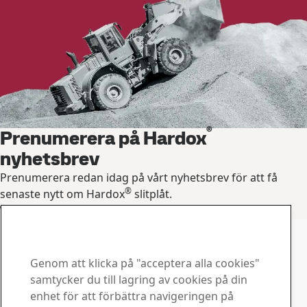
®
Prenumerera på Hardox
nyhetsbrev
Prenumerera redan idag på vårt nyhetsbrev för att få
®
senaste nytt om Hardox
slitplåt.
Prenumerera på nyhetsbrevet
Kontakta Hardox
Kontakta oss om du har
Genom att klicka på "acceptera alla cookies"
frågor eller funderingar
samtycker du till lagring av cookies på din
enhet för att förbättra navigeringen på