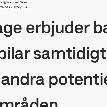
m
Sverige
Search
ta oss
MySSAB
e erbjuder bal
 bilar samtidig
andra potentie
områden