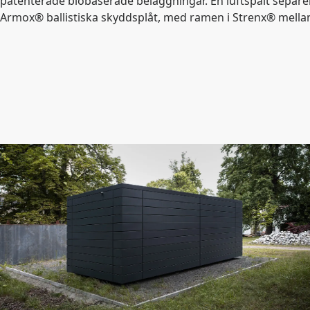
patenterade biobaserade beläggningar. En luftspalt separ
Armox® ballistiska skyddsplåt, med ramen i Strenx® mella