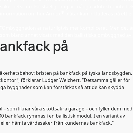
säkerhetsrum. Förståeligt nog är många arkitekter inte bek
®
information om hur Armox
-plåtar kan inkluderas på ett ef
”Ombyggnation är naturligtvis mer komplicerat. Men det är
som bland annat visats med den
ballistiska ombyggnad a
 bankfack på
äkerhetsbehov: bristen på bankfack på tyska landsbygden.
ankkontor”, förklarar Ludger Weichert. ”Detsamma gäller för
liga byggnader som kan förstärkas så att de kan skydda
ål – som liknar våra skottsäkra garage – och fyller dem med
0 bankfack rymmas i en ballistisk modul. I en variant av
eller hämta värdesaker från kundernas bankfack.”