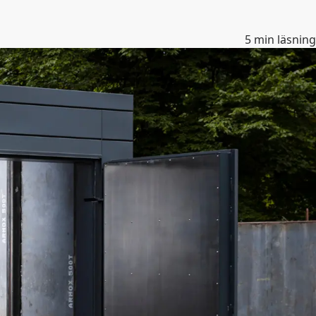
5
min läsning