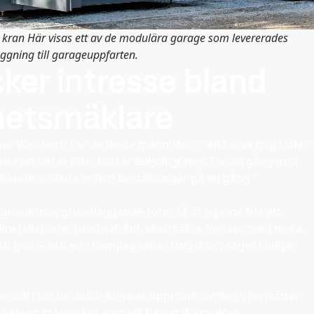
ed kran Här visas ett av de modulära garage som levererades
ggning till garageuppfarten.
cker intresse bland
ghetsmäklare
er Weichert. För de flesta människor – inklusive mig själv –
a att deras bilar kostar betydligt mer. Första gången vi
kunde vi räkna in fem beställningar på en gång.”
ggnadernas grundläggande form så är ägarna fria att
linstallationer (underifrån), skottsäkra fönster, med mera.
och golv – och en champagnebar längst in”, säger Ludger
 och i sin tur arkitekternas uppmärksamhet”, fortsätter
rkitekter: människor som vill ha panikrum eller