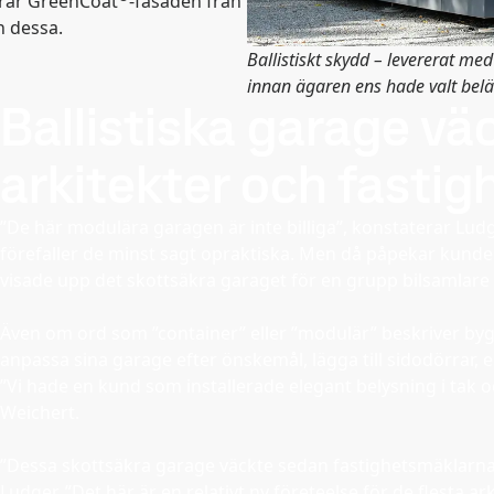
erar GreenCoat
-fasaden från
n dessa.
Ballistiskt skydd – levererat m
innan ägaren ens hade valt belä
Ballistiska garage vä
arkitekter och fasti
”De här modulära garagen är inte billiga”, konstaterar Ludg
förefaller de minst sagt opraktiska. Men då påpekar kundern
visade upp det skottsäkra garaget för en grupp bilsamlare 
Även om ord som ”container” eller ”modulär” beskriver by
anpassa sina garage efter önskemål, lägga till sidodörrar, e
”Vi hade en kund som installerade elegant belysning i tak 
Weichert.
”Dessa skottsäkra garage väckte sedan fastighetsmäklarnas
Ludger. ”Det här är en relativt ny företeelse för de flesta a