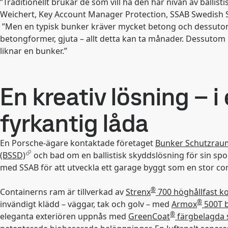
”Traditionellt brukar de som vill ha den här nivån av balli
Weichert, Key Account Manager Protection, SSAB Swedish 
”Men en typisk bunker kräver mycket betong och dessutom 
betongformer, gjuta – allt detta kan ta månader. Dessutom
liknar en bunker.”
En kreativ lösning – i
fyrkantig låda
En Porsche-ägare kontaktade företaget
Bunker Schutzrau
(BSSD)
och bad om en ballistisk skyddslösning för sin spor
med SSAB för att utveckla ett garage byggt som en stor co
®
Containerns ram är tillverkad av
Strenx
700 höghållfast ko
®
invändigt klädd – väggar, tak och golv – med
Armox
500T ba
®
eleganta exteriören uppnås med
GreenCoat
färgbelagda 