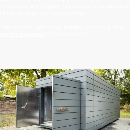
anta med ballistisk stålplåt. SSAB kan agera konsult och ge
fektivt sätt vid ny- eller ombyggnation.”
 fullt genomförbart i många befintliga byggnader, något
v svenska ambassaden
i Washington DC.”