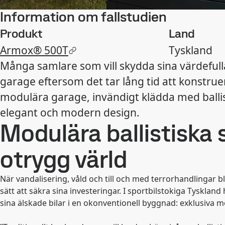
Information om fallstudien
Produkt
Land
Armox® 500T
Tyskland
Många samlare som vill skydda sina värdefulla
garage eftersom det tar lång tid att konstruer
modulära garage, invändigt klädda med ballisti
elegant och modern design.
Modulära ballistiska 
otrygg värld
När vandalisering, våld och till och med terrorhandlingar bli
sätt att säkra sina investeringar. I sportbilstokiga Tysklan
sina älskade bilar i en okonventionell byggnad: exklusiva 