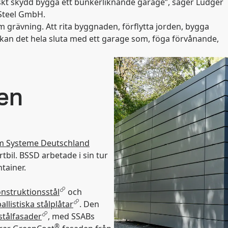
stiskt skydd bygga ett bunkerliknande garage”, säger Ludger
Steel GmbH.
grävning. Att rita byggnaden, förflytta jorden, bygga
 kan det hela sluta med ett garage som, föga förvånande,
 en
m Systeme Deutschland
tbil. BSSD arbetade i sin tur
ntainer.
nstruktionsstål
och
llistiska stålplåtar
. Den
stålfasader
, med SSABs
®