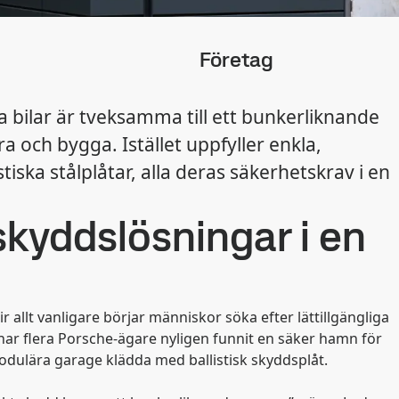
Företag
 bilar är tveksamma till ett bunkerliknande
a och bygga. Istället uppfyller enkla,
ska stålplåtar, alla deras säkerhetskrav i en
skyddslösningar i en
r allt vanligare börjar människor söka efter lättillgängliga
d har flera Porsche-ägare nyligen funnit en säker hamn för
modulära garage klädda med ballistisk skyddsplåt.