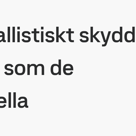
listiskt skydd
t som de
lla