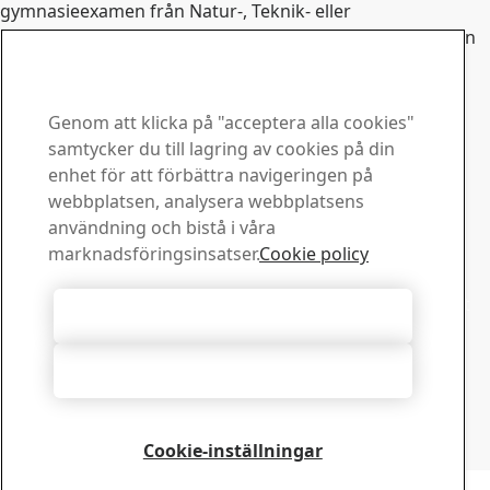
gymnasieexamen från Natur-, Teknik- eller
Ekonomiprogrammet. Du kan också ha gymnasieexamen
från international baccalaureate eller läst tekniskt basår
efter studenten.
Mer information om Tekniksprånget
Genom att klicka på "acceptera alla cookies"
Kontakta SSAB
samtycker du till lagring av cookies på din
enhet för att förbättra navigeringen på
Kontakta oss
webbplatsen, analysera webbplatsens
Hur kan vi hjälpa dig?
användning och bistå i våra
Visa kontakter
marknadsföringsinsatser.
Cookie policy
Downloadcenter
Sök och ladda ned SSABs broschyrer, certifikat och annat
Acceptera alla cookies
material.
Gå till downloadcenter
Acceptera nödvändiga
Prenumerera på nyhetsbrev
Besök vårt prenumerationscenter för att hantera dina
prenumerationer på SSABs nyhetsbrev
Cookie-inställningar
Registrera dig här
Copyright 2026