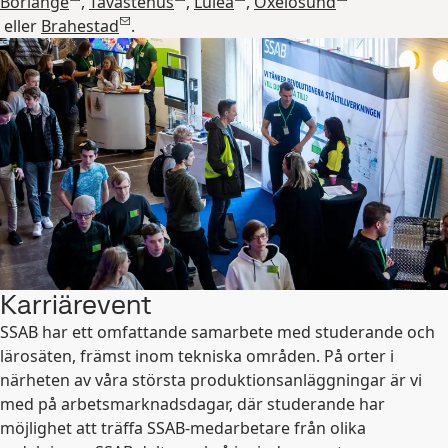
Borlänge
,
Tavastehus
,
Luleå
,
Oxelösund
eller
Brahestad
.
Karriärevent
SSAB har ett omfattande samarbete med studerande och
lärosäten, främst inom tekniska områden. På orter i
närheten av våra största produktionsanläggningar är vi
med på arbetsmarknadsdagar, där studerande har
möjlighet att träffa SSAB-medarbetare från olika