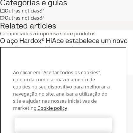
Categorias e guias
Outras notícias
Outras notícias
Related articles
Comunicados à imprensa sobre produtos
O aço Hardox® HiAce estabelece um novo
padrão em ambientes de temperaturas
elevadas e desgaste corrosivo
4
mar
Hardox, Hardox HiAce
Leia a história completa
Ao clicar em "Aceitar todos os cookies",
Contatar a SSAB
concorda com o armazenamento de
cookies no seu dispositivo para melhorar a
Contate-nos
navegação no site, analisar a utilização do
Como podemos lhe ajudar?
site e ajudar nas nossas iniciativas de
Procurar contatos
marketing.
Cookie policy
Central de Downloads
Procure e baixe os catálogos, certificados e outros
Aceitar todos os cookies
materiais da SSAB.