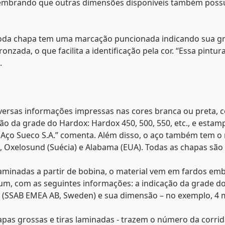
). Lembrando que outras dimensões disponíveis também pos
toda chapa tem uma marcação puncionada indicando sua gr
nzada, o que facilita a identificação pela cor. “Essa pintur
.
ersas informações impressas nas cores branca ou preta, c
 da grade do Hardox: Hardox 450, 500, 550, etc., e estamp
 - Aço Sueco S.A.” comenta. Além disso, o aço também tem o
 Oxelosund (Suécia) e Alabama (EUA). Todas as chapas sã
laminadas a partir de bobina, o material vem em fardos emb
m, com as seguintes informações: a indicação da grade do
 (SSAB EMEA AB, Sweden) e sua dimensão – no exemplo, 4 
apas grossas e tiras laminadas - trazem o número da corri