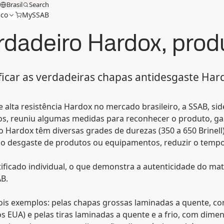
Brasil
Search
ico
MySSAB
erdadeiro Hardox, pro
icar as verdadeiras chapas antidesgaste Hardo
 alta resistência Hardox no mercado brasileiro, a SSAB, sid
os, reuniu algumas medidas para reconhecer o produto, gar
ço Hardox têm diversas grades de durezas (350 a 650 Brinell
 o desgaste de produtos ou equipamentos, reduzir o tempo 
icado individual, o que demonstra a autenticidade do mate
AB.
 dois exemplos: pelas chapas grossas laminadas a quente, c
s EUA) e pelas tiras laminadas a quente e a frio, com dime