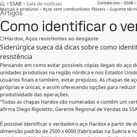
Contate-nos
SSAB
SSAB
Sala de notícias
Marcas e produtos
Aços sem combustíveis fósseis
Suporte técn
Artigos
Como identificar o v
Hardox, Aços resistentes ao desgaste
Siderúrgica sueca dá dicas sobre como identif
resistência
Pensando em como evitar possíveis cópias ilegais do aço de
unidades produtivas na região nórdica e nos Estados Unid
usuários finais e também, evitar prejuízos. As chapas de a
próprias e únicas, e assim oferecendo opções para reduzir
produtividade das operações.
“Todas as chapas Hardox são numeradas e contêm um certif
afirma Diego Rigoletto, Gerente Regional de Vendas da SS
É possível identificar o verdadeiro aço Hardox a partir de
dimensão padrão de 2500 x 6000 (fabricadas na Suécia e no