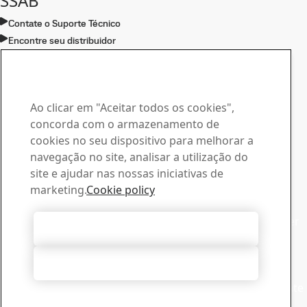
SSAB
Contate o Suporte Técnico
Encontre seu distribuidor
Contato, Toolox
Contate-nos no caso de
dúvidas e consultas
Ao clicar em "Aceitar todos os cookies",
concorda com o armazenamento de
Central de Downloads
cookies no seu dispositivo para melhorar a
Procure e baixe os catálogos, certificados e outros
navegação no site, analisar a utilização do
materiais da SSAB.
site e ajudar nas nossas iniciativas de
Ir para downloads
marketing.
Cookie policy
Vendas
Entre em contato com nossa equipe de vendas para fazer
Aceitar todos os cookies
consultas relacionadas à vendas e produtos
Contatar vendas
Rejeitar Todos
Suporte Técnico
Obtenha as respostas que precisa com a nossa experiente
equipe de suporte técnico