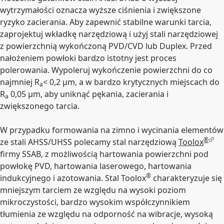
wytrzymałości oznacza wyższe ciśnienia i zwiększone
ryzyko zacierania. Aby zapewnić stabilne warunki tarcia,
zaprojektuj wkładkę narzędziową i użyj stali narzędziowej
z powierzchnią wykończoną PVD/CVD lub Duplex. Przed
nałożeniem powłoki bardzo istotny jest proces
polerowania. Wypoleruj wykończenie powierzchni do co
najmniej R
< 0,2 µm, a w bardzo krytycznych miejscach do
a
R
0,05 µm, aby uniknąć pękania, zacierania i
a
zwiększonego tarcia.
W przypadku formowania na zimno i wycinania elementów
®
ze stali AHSS/UHSS polecamy stal narzędziową
Toolox
firmy SSAB, z możliwością hartowania powierzchni pod
powłokę PVD, hartowania laserowego, hartowania
®
indukcyjnego i azotowania. Stal Toolox
charakteryzuje się
mniejszym tarciem ze względu na wysoki poziom
mikroczystości, bardzo wysokim współczynnikiem
tłumienia ze względu na odporność na wibracje, wysoką