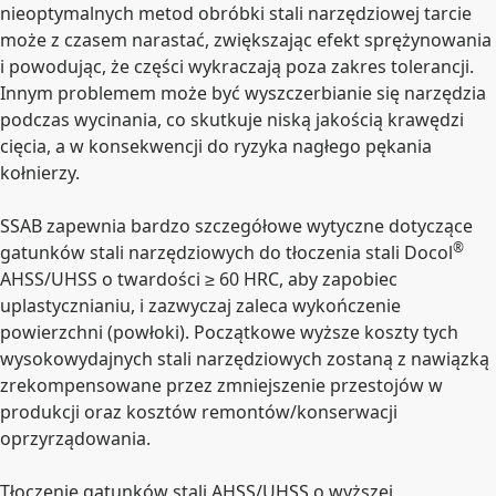
nieoptymalnych metod obróbki stali narzędziowej tarcie
może z czasem narastać, zwiększając efekt sprężynowania
i powodując, że części wykraczają poza zakres tolerancji.
Innym problemem może być wyszczerbianie się narzędzia
podczas wycinania, co skutkuje niską jakością krawędzi
cięcia, a w konsekwencji do ryzyka nagłego pękania
kołnierzy.
SSAB zapewnia bardzo szczegółowe wytyczne dotyczące
®
gatunków stali narzędziowych do tłoczenia stali Docol
AHSS/UHSS o twardości ≥ 60 HRC, aby zapobiec
uplastycznianiu, i zazwyczaj zaleca wykończenie
powierzchni (powłoki). Początkowe wyższe koszty tych
wysokowydajnych stali narzędziowych zostaną z nawiązką
zrekompensowane przez zmniejszenie przestojów w
produkcji oraz kosztów remontów/konserwacji
oprzyrządowania.
Tłoczenie gatunków stali AHSS/UHSS o wyższej