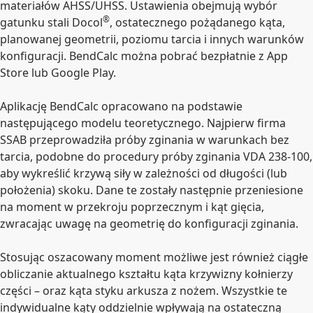
materiałów AHSS/UHSS. Ustawienia obejmują wybór
®
gatunku stali Docol
, ostatecznego pożądanego kąta,
planowanej geometrii, poziomu tarcia i innych warunków
konfiguracji. BendCalc można pobrać bezpłatnie z App
Store lub Google Play.
Aplikację BendCalc opracowano na podstawie
następującego modelu teoretycznego. Najpierw firma
SSAB przeprowadziła próby zginania w warunkach bez
tarcia, podobne do procedury próby zginania VDA 238-100,
aby wykreślić krzywą siły w zależności od długości (lub
położenia) skoku. Dane te zostały następnie przeniesione
na moment w przekroju poprzecznym i kąt gięcia,
zwracając uwagę na geometrię do konfiguracji zginania.
Stosując oszacowany moment możliwe jest również ciągłe
obliczanie aktualnego kształtu kąta krzywizny kołnierzy
części – oraz kąta styku arkusza z nożem. Wszystkie te
indywidualne kąty oddzielnie wpływają na ostateczną