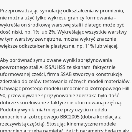
Przeprowadzając symulację odkształcenia w promieniu,
nie można użyć tylko wykresu granicy formowania –
wykreśla on środkową warstwę stali i dlatego może być
dość niski, np. 1% lub 2%. Wykreślając wszystkie warstwy,
w tym warstwy zewnętrzne, można wykryć znacznie
większe odkształcenie plastyczne, np. 11% lub więcej.
Aby porównać symulowane wyniki sprężynowania
powrotnego stali AHSS/UHSS ze skanami faktycznie
uformowanej części, firma SSAB stworzyła konstrukcję
zderzaka do celów testowania różnych modeli materiałów.
Używając prostego modelu umocnienia izotropowego Hill
90, przewidywane sprężynowanie zderzaka było dość
dobrze skorelowane z faktycznie uformowaną częścią.
Podobny wynik miał miejsce przy użyciu modelu
umocnienia izotropowego BBC2005 (dobra korelacja z
rzeczywistą częścią). Stosując kinematyczne modele
umocnienia trzeba pamiętać, że ich parametry będą miały