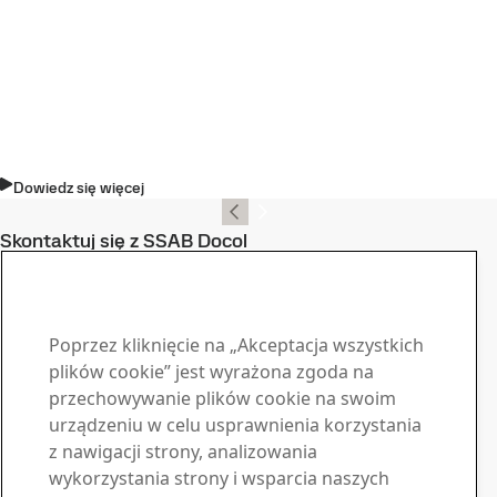
Dowiedz się więcej
Skontaktuj się z SSAB Docol
Skontaktuj się z nami
Materiały do pobrania
Poprzez kliknięcie na „Akceptacja wszystkich
Pobierz broszury, certyfikaty i inne materiały SSAB
plików cookie” jest wyrażona zgoda na
Przejdź do materiałów
Sprzedaż
przechowywanie plików cookie na swoim
urządzeniu w celu usprawnienia korzystania
Skontaktuj się z nami, jeśli potrzebujesz informacji lub
z nawigacji strony, analizowania
oferty
wykorzystania strony i wsparcia naszych
Skontaktuj się z nami