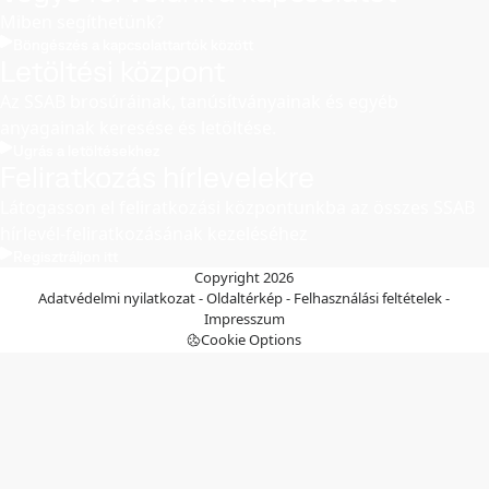
Miben segíthetünk?
Böngészés a kapcsolattartók között
Letöltési központ
Az SSAB brosúráinak, tanúsítványainak és egyéb
anyagainak keresése és letöltése.
Ugrás a letöltésekhez
Feliratkozás hírlevelekre
Látogasson el feliratkozási központunkba az összes SSAB
hírlevél-feliratkozásának kezeléséhez
Regisztráljon itt
Copyright 2026
Adatvédelmi nyilatkozat
-
Oldaltérkép
-
Felhasználási feltételek
-
Impresszum
Cookie Options