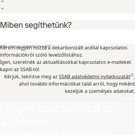
Miben segíthetünk?
Adja meg az üzenet szövegét
*
Kérem tegyen hozzá a dekarbonizált acéllal kapcsolatos
információkról szóló levelzőlistához.
Igen, szeretnék az aktualitásokkal kapcsolatos e-maileket
kapni az SSAB-tól
Kérjük, tekintse meg az
SSAB adatvédelmi nyilatkozatát
,
ahol további információkat talál arról, hogy miként
kezeljük a személyes adatokat.
Küldés
Lépjen kapcsolatba az
SSAB-val
Vegye fel velünk a kapcsolatot