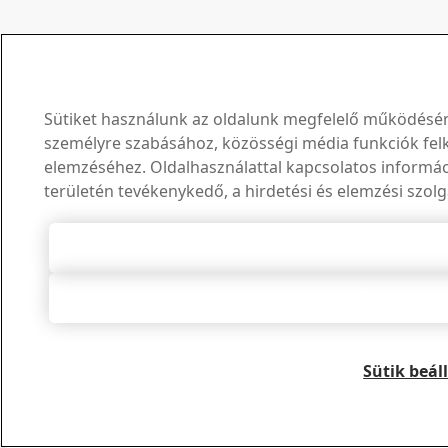
Sütiket használunk az oldalunk megfelelő működéséne
személyre szabásához, közösségi média funkciók felk
elemzéséhez. Oldalhasználattal kapcsolatos informá
területén tevékenykedő, a hirdetési és elemzési szolg
Összes süti e
Összes elut
Sütik beál