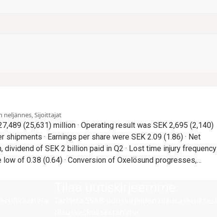
neljännes, Sijoittajat
e were SEK 2.09 (1.86) · Net
 SEK 2 billion paid in Q2 · Lost time injury frequency
onversion of Oxelösund progresses,
ter precautionary
hedule for production start late 2029 · Investments to
Tilaa uutiskirjeemme
B Special Steels communicated in Q2
ertifikaatteja
Tarkista SSAB-uutiskirjeiden tilausasetuksesi
tilauskeskuksestamme