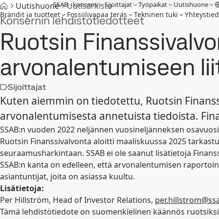
SSAB - konserni
Sijoittajat
Työpaikat
Uutishuone
Uutishuone
Uutisarkisto
Brändit ja tuotteet
Fossiilivapaa teräs
Tekninen tuki
Yhteystied
Konsernin lehdistötiedotteet
Ruotsin Finanssivalvo
arvonalentumiseen lii
Sijoittajat
Kuten aiemmin on tiedotettu, Ruotsin Finanss
arvonalentumisesta annetuista tiedoista. Fina
SSAB:n vuoden 2022 neljännen vuosineljänneksen osavuosika
Ruotsin Finanssivalvonta aloitti maaliskuussa 2025 tarkastuk
seuraamusharkintaan. SSAB ei ole saanut lisätietoja Finans
SSAB:n kanta on edelleen, että arvonalentumisen raportointi
asiantuntijat, joita on asiassa kuultu.
Lisätietoja:
Per Hillström, Head of Investor Relations,
per.hillstrom@s
Tämä lehdistötiedote on suomenkielinen käännös ruotsiksi j