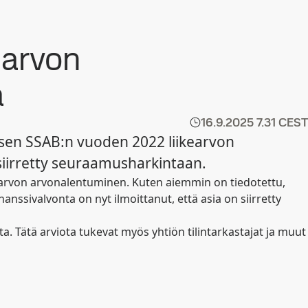
earvon
ä
16.9.2025
7.31 CEST
ksen SSAB:n vuoden 2022 liikearvon
 siirretty seuraamusharkintaan.
earvon arvonalentuminen. Kuten aiemmin on tiedotettu,
nssivalvonta on nyt ilmoittanut, että asia on siirretty
. Tätä arviota tukevat myös yhtiön tilintarkastajat ja muut