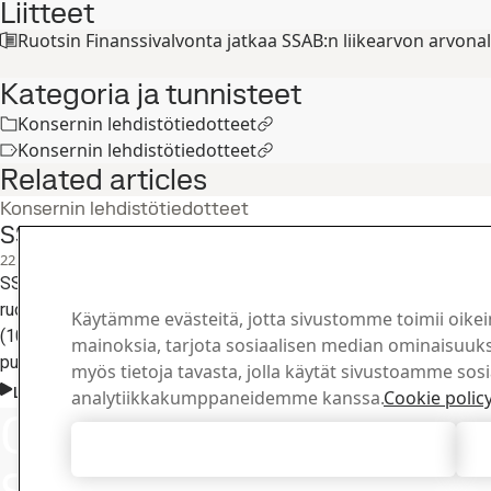
Liitteet
Ruotsin Finanssivalvonta jatkaa SSAB:n liikearvon arvonal
Kategoria ja tunnisteet
Konsernin lehdistötiedotteet
Konsernin lehdistötiedotteet
Related articles
Konsernin lehdistötiedotteet
SSAB julkisti tänään osavuosikatsauksensa 
22
heinä
Toinen neljännes, Sijoittajat
SSAB julkisti tänään osavuosikatsauksensa 1.1.-30.6.2026. Raport
ruotsiksi yhtiön verkkosivuilla. SSAB järjestää analyytikko- ja m
Käytämme evästeitä, jotta sivustomme toimii oikei
(10.30 EEST). Tilaisuuteen voi osallistua webcast-linkin kautta yh
mainoksia, tarjota sosiaalisen median ominaisuuksi
puhelimitse.
myös tietoja tavasta, jolla käytät sivustoamme sos
Lue koko juttu
analytiikkakumppaneidemme kanssa.
Cookie polic
Ota yhteyttä
Ota yhte
Hyväksy kaikki evästeet
Kuinka voimme 