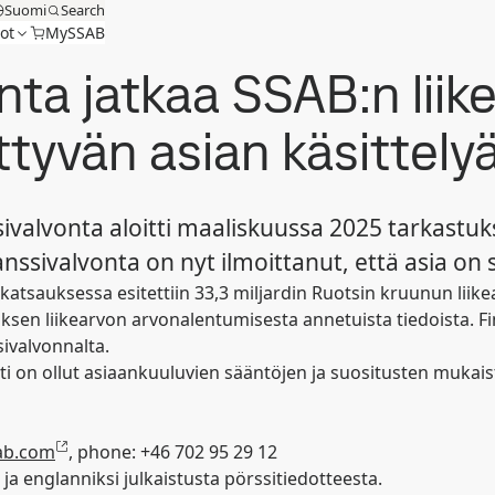
Suomi
Search
ot
MySSAB
nta jatkaa SSAB:n liik
ttyvän asian käsittely
ivalvonta aloitti maaliskuussa 2025 tarkastu
nssivalvonta on nyt ilmoittanut, että asia on
tsauksessa esitettiin 33,3 miljardin Ruotsin kruunun liik
sen liikearvon arvonalentumisesta annetuista tiedoista. Fina
sivalvonnalta.
 on ollut asiaankuuluvien sääntöjen ja suositusten mukaista
sab.com
, phone: +46 702 95 29 12
a englanniksi julkaistusta pörssitiedotteesta.