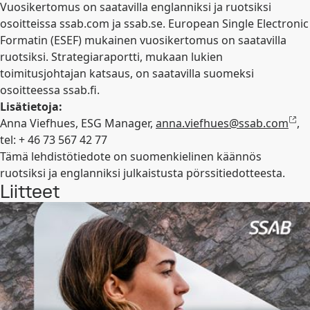
Vuosikertomus on saatavilla englanniksi ja ruotsiksi
osoitteissa ssab.com ja ssab.se. European Single Electronic
Formatin (ESEF) mukainen vuosikertomus on saatavilla
ruotsiksi. Strategiaraportti, mukaan lukien
toimitusjohtajan katsaus, on saatavilla suomeksi
osoitteessa ssab.fi.
Lisätietoja:
Anna Viefhues, ESG Manager,
anna.viefhues@ssab.com
,
tel: + 46 73 567 42 77
Tämä lehdistötiedote on suomenkielinen käännös
ruotsiksi ja englanniksi julkaistusta pörssitiedotteesta.
Liitteet