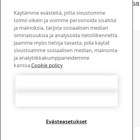
SSAB julkisti tänään osavuosikatsauksensa
1.1.-30.6.2026
Käytämme evästeitä, jotta sivustomme
22
heinä
Toinen neljännes, Sijoittajat
toimii oikein ja voimme personoida sisältöä
Lue koko juttu
ja mainoksia, tarjota sosiaalisen median
Ota yhteyttä SSAB:hen
ominaisuuksia ja analysoida tietoliikennettä.
Jaamme myös tietoja tavasta, jolla käytät
Ota yhteyttä
sivustoamme sosiaalisen median, mainonta-
Kuinka voimme olla avuksi?
ja analytiikkakumppaneidemme
Selaa yhteyshenkilöitä
kanssa.
Cookie policy
Latauskeskus
Hae ja lataa SSAB:n esitteitä, sertifikaatteja ja muuta
Hyväksy kaikki evästeet
materiaalia.
Siirry ladattaviin tiedostoihin
Hylkää kaikki
Tilaa uutiskirjeemme
Tarkista SSAB-uutiskirjeiden tilausasetuksesi
tilauskeskuksestamme
Evästeasetukset
Tilaa tästä
Copyright 2026
Tietosuojaseloste
-
Sivukartta
-
Käyttöehdot
-
Julkaisutiedot