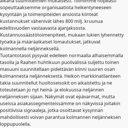
aikana suunnitelmien mukaisesti. Toimimme nopeasti
sopeuttaaksemme organisaatiota heikentyneeseen
kysyntään ja toimenpiteiden ansiosta kiinteät
kustannukset vähenivät lähes 800 milj. kruunua
edellisvuoden vastaavasta ajanjaksosta.
Kustannussäästötoimenpiteet, mukaan lukien lyhennetty
työaika ja määräaikaiset lomautukset, jatkuvat
kolmannella neljänneksellä.
Tuotantotasot pysyvät edelleen normaalia alhaisemmalla
tasolla ja Raahen huhtikuun puolivälissä suljettu toinen
masuuni suunnitellaan pidettävän kiinni suuren osan
kolmannesta neljänneksestä. Heikon markkinatilanteen
takia suunnitellut huoltoseisokit on aikaistettu ja ne
toteutetaan jo nyt heinä- ja elokuussa neljännen
neljänneksen sijaan. Näkymät ovat epävarmat, mutta
useissa asiakassegmenteissämme on näkyvissä joitakin
positiivisia signaaleja, jotka osoittavat kysynnän
mahdollisesti voivan parantua kolmannen neljänneksen
loppupuolella.