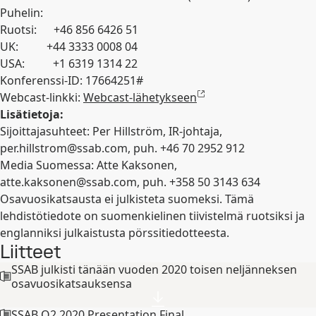
Puhelin:
Ruotsi: +46 856 6426 51
UK: +44 3333 0008 04
USA: +1 6319 1314 22
Konferenssi-ID: 17664251#
Webcast-linkki:
Webcast-lähetykseen
Lisätietoja:
Sijoittajasuhteet: Per Hillström, IR-johtaja,
per.hillstrom@ssab.com
, puh. +46 70 2952 912
Media Suomessa: Atte Kaksonen,
atte.kaksonen@ssab.com
, puh. +358 50 3143 634
Osavuosikatsausta ei julkisteta suomeksi. Tämä
lehdistötiedote on suomenkielinen tiivistelmä ruotsiksi ja
englanniksi julkaistusta pörssitiedotteesta.
Liitteet
SSAB julkisti tänään vuoden 2020 toisen neljänneksen
osavuosikatsauksensa
SSAB Q2 2020 Presentation Final