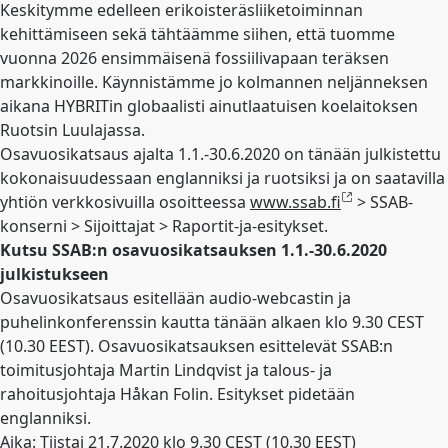
Keskitymme edelleen erikoisteräsliiketoiminnan
kehittämiseen sekä tähtäämme siihen, että tuomme
vuonna 2026 ensimmäisenä fossiilivapaan teräksen
markkinoille. Käynnistämme jo kolmannen neljänneksen
aikana HYBRITin globaalisti ainutlaatuisen koelaitoksen
Ruotsin Luulajassa.
Osavuosikatsaus ajalta 1.1.-30.6.2020 on tänään julkistettu
kokonaisuudessaan englanniksi ja ruotsiksi ja on saatavilla
yhtiön verkkosivuilla osoitteessa
www.ssab.fi
> SSAB-
konserni > Sijoittajat > Raportit-ja-esitykset.
Kutsu SSAB:n osavuosikatsauksen 1.1.-30.6.2020
julkistukseen
Osavuosikatsaus esitellään audio-webcastin ja
puhelinkonferenssin kautta tänään alkaen klo 9.30 CEST
(10.30 EEST). Osavuosikatsauksen esittelevät SSAB:n
toimitusjohtaja Martin Lindqvist ja talous- ja
rahoitusjohtaja Håkan Folin. Esitykset pidetään
englanniksi.
Aika: Tiistai 21.7.2020 klo 9.30 CEST (10.30 EEST)