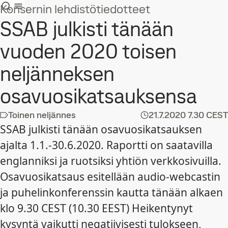
Konsernin lehdistötiedotteet
SSAB julkisti tänään
vuoden 2020 toisen
neljänneksen
osavuosikatsauksensa
Toinen neljännes
21.7.2020
7.30 CEST
SSAB julkisti tänään osavuosikatsauksen
ajalta 1.1.-30.6.2020. Raportti on saatavilla
englanniksi ja ruotsiksi yhtiön verkkosivuilla.
Osavuosikatsaus esitellään audio-webcastin
ja puhelinkonferenssin kautta tänään alkaen
klo 9.30 CEST (10.30 EEST) Heikentynyt
kysyntä vaikutti negatiivisesti tulokseen,