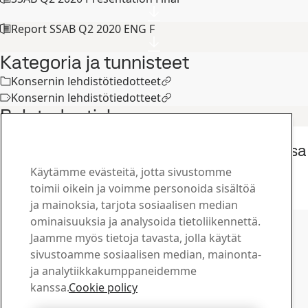
Report SSAB Q2 2020 ENG F
Kategoria ja tunnisteet
Konsernin lehdistötiedotteet
Konsernin lehdistötiedotteet
Related articles
Konsernin lehdistötiedotteet
SSAB julkisti tänään osavuosikatsauksensa
1.1.-30.6.2026
Käytämme evästeitä, jotta sivustomme
22
heinä
Toinen neljännes, Sijoittajat
toimii oikein ja voimme personoida sisältöä
Lue koko juttu
ja mainoksia, tarjota sosiaalisen median
Ota yhteyttä SSAB:hen
ominaisuuksia ja analysoida tietoliikennettä.
Jaamme myös tietoja tavasta, jolla käytät
Ota yhteyttä
sivustoamme sosiaalisen median, mainonta-
Kuinka voimme olla avuksi?
ja analytiikkakumppaneidemme
Selaa yhteyshenkilöitä
kanssa.
Cookie policy
Latauskeskus