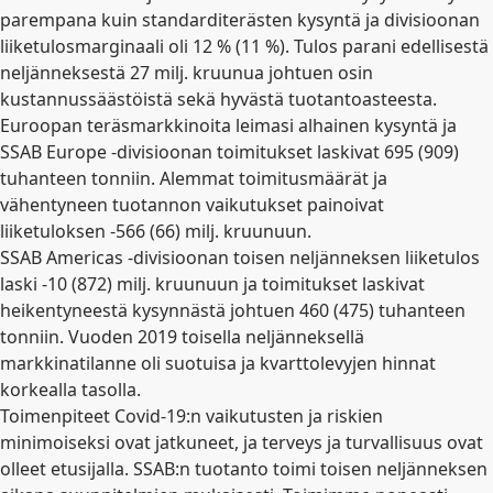
parempana kuin standarditerästen kysyntä ja divisioonan
liiketulosmarginaali oli 12 % (11 %). Tulos parani edellisestä
neljänneksestä 27 milj. kruunua johtuen osin
kustannussäästöistä sekä hyvästä tuotantoasteesta.
Euroopan teräsmarkkinoita leimasi alhainen kysyntä ja
SSAB Europe -divisioonan toimitukset laskivat 695 (909)
tuhanteen tonniin. Alemmat toimitusmäärät ja
vähentyneen tuotannon vaikutukset painoivat
liiketuloksen -566 (66) milj. kruunuun.
SSAB Americas -divisioonan toisen neljänneksen liiketulos
laski -10 (872) milj. kruunuun ja toimitukset laskivat
heikentyneestä kysynnästä johtuen 460 (475) tuhanteen
tonniin. Vuoden 2019 toisella neljänneksellä
markkinatilanne oli suotuisa ja kvarttolevyjen hinnat
korkealla tasolla.
Toimenpiteet Covid-19:n vaikutusten ja riskien
minimoiseksi ovat jatkuneet, ja terveys ja turvallisuus ovat
olleet etusijalla. SSAB:n tuotanto toimi toisen neljänneksen