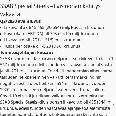
SSAB Special Steels -divisioonan kehitys
vakaata
Q2/2020 avainluvut
Liikevaihto oli
15 155 (20 654)
milj. Ruotsin kruunua
Käyttökate (EBITDA) oli 705 (2 419) milj. kruunua
Liikevoitto oli -251 (1 316) milj. kruunua
Tulos per osake oli
-0,28 (0,98)
kruunua
Toimitusjohtajan katsaus
SSAB:n vuoden 2020 toisen neljänneksen liikevoitto laski 1
567 milj. kruunua edellisvuoden vastaavasta ajanjaksosta
ja oli -251 milj. kruunua. Covid-19 -pandemian aiheuttama
talouden heikkeneminen vaikutti teräsmarkkinoihin
negatiivisesti. Tulos heikkeni 594 milj. kruunua vuoden
2020 ensimmäiseen neljännekseen verrattuna, jolloin
Covid-19 ei vielä juurikaan vaikuttanut liiketoimintaan.
SSAB Special Steels -divisioonan liikevoitto oli 485 (544) milj.
kruunua, edellisvuoden vastaavaa ajanjaksoa alemmista
toimitusmääristä johtuen. Erikoisterästen kysyntä säilyi