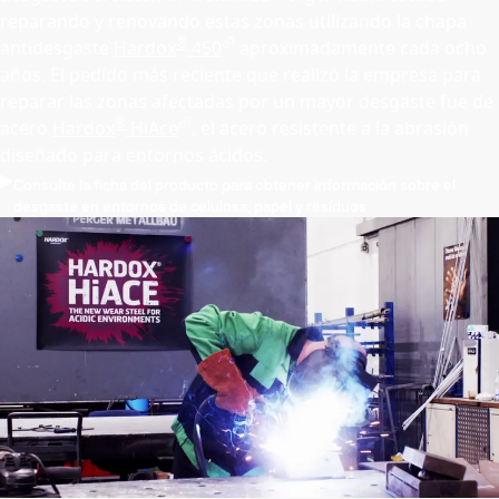
reparando y renovando estas zonas utilizando la chapa
®
antidesgaste
Hardox
450
aproximadamente cada ocho
años. El pedido más reciente que realizó la empresa para
reparar las zonas afectadas por un mayor desgaste fue de
®
acero
Hardox
HiAce
, el acero resistente a la abrasión
diseñado para entornos ácidos.
Consulte la ficha del producto para obtener información sobre el
desgaste en entornos de celulosa, papel y residuos