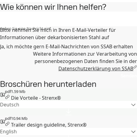
Wie können wir Ihnen helfen?
Geben Sie eine Nachricht ein
*
Bitte nehmen Sie mich in Ihren E-Mail-Verteiler für
Informationen über dekarbonisierten Stahl auf
Ja, ich möchte gern E-Mail-Nachrichten von SSAB erhalten
Weitere Informationen zur Verarbeitung von
personenbezogenen Daten finden Sie in der
Datenschutzerklärung von SSAB
Senden
Broschüren herunterladen
pdf
1.59 Mb
Die Vorteile - Strenx®
Deutsch
pdf
10.94 Mb
Trailer design guideline, Strenx®
English