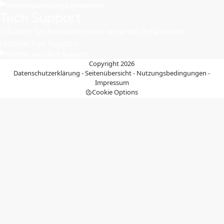
Vertriebsabteilung kontaktieren
Tech Support
Erhalten Sie Antworten von unserem erfahrenen
technischen Support
Kontakt zum Tech Support
Copyright 2026
Datenschutzerklärung
-
Seitenübersicht
-
Nutzungsbedingungen
-
Impressum
Cookie Options