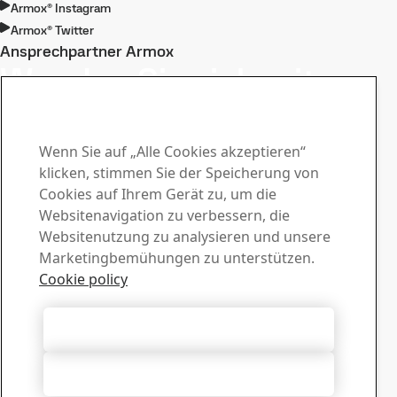
Armox® Instagram
Armox® Twitter
Ansprechpartner Armox
Wenden Sie sich mit
Ihren Fragen und
Anfragen an uns
Wenn Sie auf „Alle Cookies akzeptieren“
klicken, stimmen Sie der Speicherung von
Download-Center
Cookies auf Ihrem Gerät zu, um die
Websitenavigation zu verbessern, die
Laden Sie Broschüren, Zertifikate und anderes Material
Websitenutzung zu analysieren und unsere
von SSAB herunter.
Marketingbemühungen zu unterstützen.
Zu den Downloads
Vertrieb
Cookie policy
Wenden Sie sich bei Fragen zum Verkauf und zu
Produktinformationen an Ihre Vertriebsabteilung
Alle Cookies akzeptieren
Vertriebsabteilung kontaktieren
Tech Support
Alle ablehnen
Erhalten Sie Antworten von unserem erfahrenen